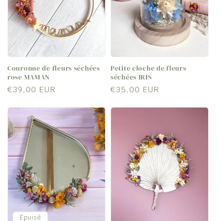
Couronne de fleurs séchées
Petite cloche de fleurs
rose MAMAN
séchées IRIS
Prix
€39,00 EUR
Prix
€35,00 EUR
habituel
habituel
Épuisé