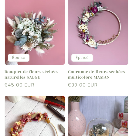
Épuisé
Épuisé
Bouquet de fleurs séchées
Couronne de fleurs séchées
naturelles SAUGE
multicolore MAMAN
Prix
€45,00 EUR
Prix
€39,00 EUR
habituel
habituel