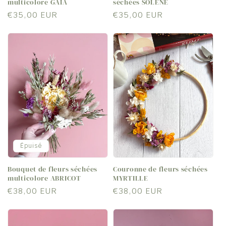
multicolore GAÏA
séchées SOLÈNE
Prix
€35,00 EUR
Prix
€35,00 EUR
habituel
habituel
Épuisé
Bouquet de fleurs séchées
Couronne de fleurs séchées
multicolore ABRICOT
MYRTILLE
Prix
€38,00 EUR
Prix
€38,00 EUR
habituel
habituel