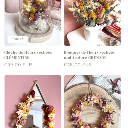
c
t
i
Épuisé
o
Cloche de fleurs séchées
Bouquet de fleurs séchées
n
CLÉMENTINE
multicolore GRENADE
Prix
€39,00 EUR
Prix
€48,00 EUR
:
habituel
habituel