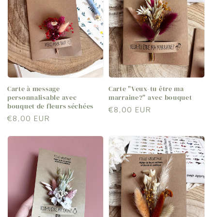
c
t
i
o
Carte à message
Carte "Veux-tu être ma
n
personnalisable avec
marraine?" avec bouquet
bouquet de fleurs séchées
Prix
€8,00 EUR
:
Prix
€8,00 EUR
habituel
habituel