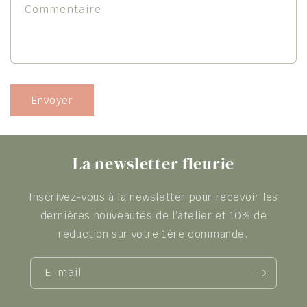
Commentaire
i
r
e
d
e
Envoyer
c
o
n
La newsletter fleurie
t
Inscrivez-vous à la newsletter pour recevoir les
a
dernières nouveautés de l’atelier et 10% de
c
réduction sur votre 1ère commande.
t
E-mail