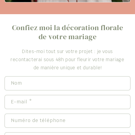
Confiez moi la décoration florale
de votre mariage
Dites-moi tout sur votre projet : je vous
recontacterai sous 48h pour fleurir votre mariage
de manière unique et durable!
F
Nom
o
r
E-mail
*
m
u
Numéro de téléphone
l
a