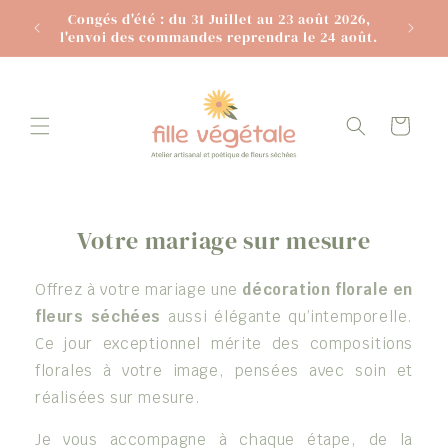
et
Congés d'été : du 31 Juillet au 23 août 2026,
La liv
passer
l'envoi des commandes reprendra le 24 août.
au
contenu
Panier
Votre mariage sur mesure
Offrez à votre mariage une
décoration florale en
fleurs séchées
aussi élégante qu’intemporelle.
Ce jour exceptionnel mérite des compositions
florales à votre image, pensées avec soin et
réalisées sur mesure.
Je vous accompagne à chaque étape, de la