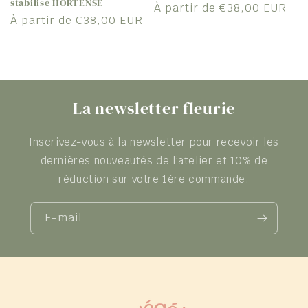
stabilisé HORTENSE
Prix
À partir de €38,00 EUR
Prix
À partir de €38,00 EUR
habituel
habituel
La newsletter fleurie
Inscrivez-vous à la newsletter pour recevoir les
dernières nouveautés de l’atelier et 10% de
réduction sur votre 1ère commande.
E-mail