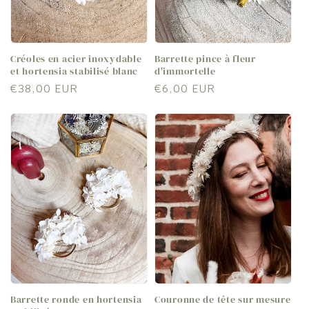
Créoles en acier inoxydable
Barrette pince à fleur
et hortensia stabilisé blanc
d'immortelle
Prix
€38,00 EUR
Prix
€6,00 EUR
habituel
habituel
Barrette ronde en hortensia
Couronne de tête sur mesure