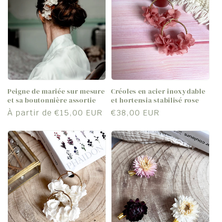
c
t
i
o
Peigne de mariée sur mesure
Créoles en acier inoxydable
n
et sa boutonnière assortie
et hortensia stabilisé rose
Prix
À partir de €15,00 EUR
Prix
€38,00 EUR
:
habituel
habituel