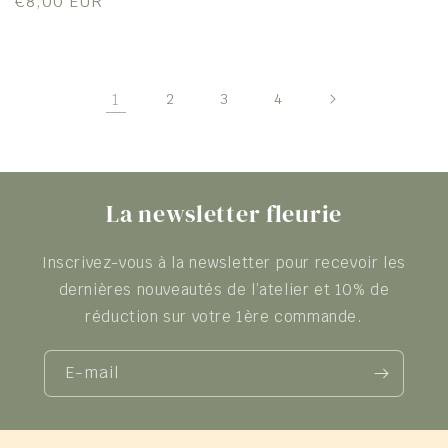
Prix
€8,00 EUR
habituel
1
2
3
4
La newsletter fleurie
Inscrivez-vous à la newsletter pour recevoir les
dernières nouveautés de l’atelier et 10% de
réduction sur votre 1ère commande.
E-mail