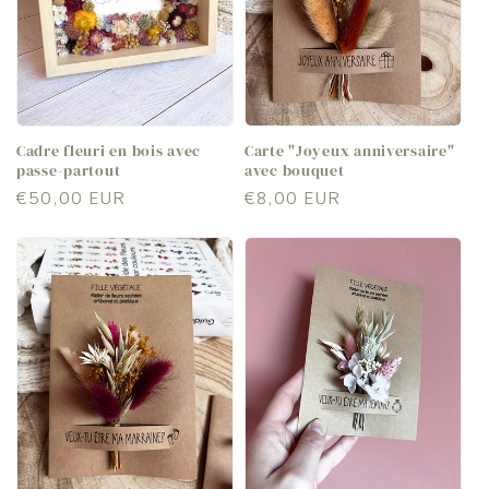
Cadre fleuri en bois avec
Carte "Joyeux anniversaire"
passe-partout
avec bouquet
Prix
€50,00 EUR
Prix
€8,00 EUR
habituel
habituel