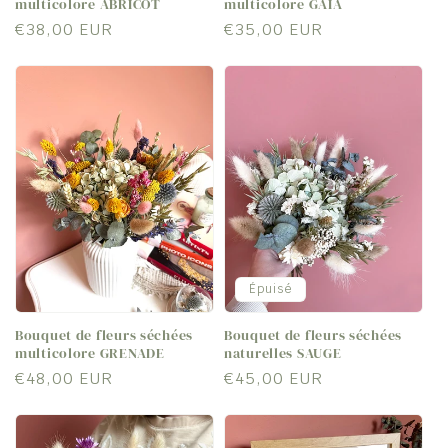
multicolore ABRICOT
multicolore GAÏA
Prix
€38,00 EUR
Prix
€35,00 EUR
habituel
habituel
Épuisé
Bouquet de fleurs séchées
Bouquet de fleurs séchées
multicolore GRENADE
naturelles SAUGE
Prix
€48,00 EUR
Prix
€45,00 EUR
habituel
habituel