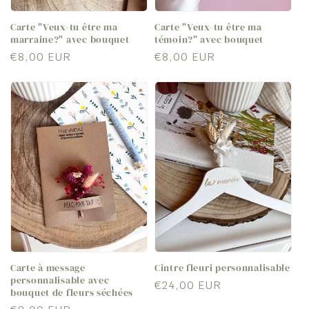
Carte "Veux-tu être ma
Carte "Veux-tu être ma
marraine?" avec bouquet
témoin?" avec bouquet
Prix
€8,00 EUR
Prix
€8,00 EUR
habituel
habituel
Carte à message
Cintre fleuri personnalisable
personnalisable avec
Prix
€24,00 EUR
bouquet de fleurs séchées
habituel